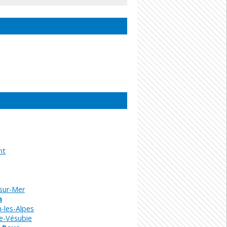
nt
sur-Mer
n
-les-Alpes
e-Vésubie