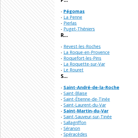
P…
Pégomas
La Penne
Pierlas
Puget-Théniers
R…
Revest-les-Roches
La Roque-en-Provence
Roquefort-les-Pins
La Roquette-sur-Var
Le Rouret
S…
Saint-André-de-la-Roche
Saint-Blaise
Saint-Étienne-de-Tinée
Saint-Laurent-du-Var
Saint-Martin-du-Var
Saint-Sauveur-sur-Tinée
Sallagriffon
Séranon
Spéracèdes