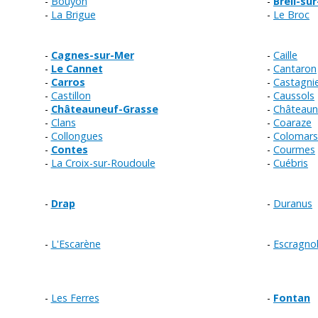
Bouyon
Breil-su
La Brigue
Le Broc
Cagnes-sur-Mer
Caille
Le Cannet
Cantaron
Carros
Castagni
Castillon
Caussols
Châteauneuf-Grasse
Châteauneu
Clans
Coaraze
Collongues
Colomars
Contes
Courmes
La Croix-sur-Roudoule
Cuébris
Drap
Duranus
L'Escarène
Escragnol
Les Ferres
Fontan