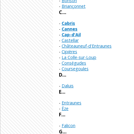
Bonson
Briançonnet
C…
Cabris
Cannes
Cap-d'Ail
Castellar
Châteauneuf-d'Entraunes
Cipières
La Colle-sur-Loup
Conségudes
Coursegoules
D…
Daluis
E…
Entraunes
Èze
F…
Falicon
G…