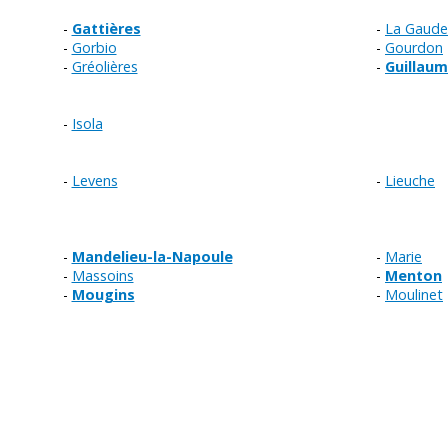
Gattières
La Gaude
Gorbio
Gourdon
Gréolières
Guillau
Isola
Levens
Lieuche
Mandelieu-la-Napoule
Marie
Massoins
Menton
Mougins
Moulinet