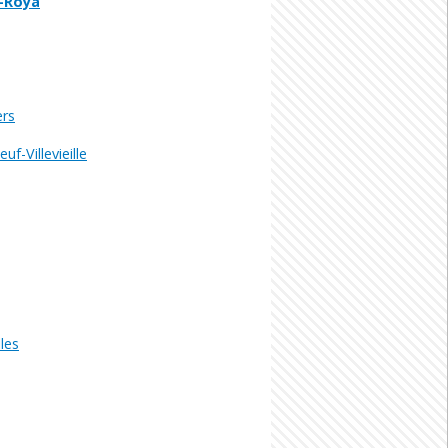
r-Roya
ers
f-Villevieille
les