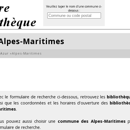
Veuillez taper le nom d'une commune ci-
dessous :
 Alpes-Maritimes
'Azur
»
Alpes-Maritimes
ec le formulaire de recherche ci-dessous, retrouvez les
bibliothèq
nsi que les coordonnées et les horaires d'ouverture des
biblioth
ritimes
.
us pouvez aussi choisir une
commune des Alpes-Maritimes
pa
rmulaire de recherche.