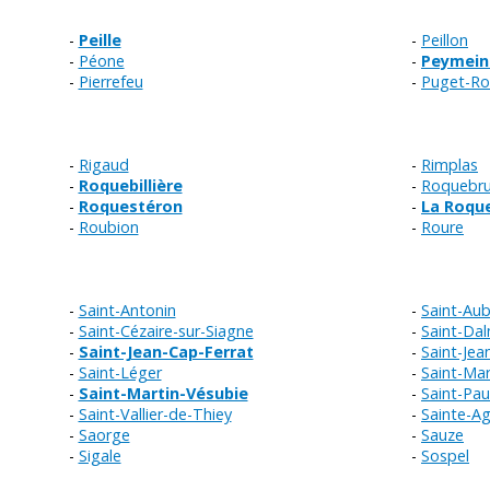
Peille
Peillon
Péone
Peymein
Pierrefeu
Puget-Ro
Rigaud
Rimplas
Roquebillière
Roquebru
Roquestéron
La Roqu
Roubion
Roure
Saint-Antonin
Saint-Au
Saint-Cézaire-sur-Siagne
Saint-Dal
Saint-Jean-Cap-Ferrat
Saint-Jea
Saint-Léger
Saint-Mar
Saint-Martin-Vésubie
Saint-Pau
Saint-Vallier-de-Thiey
Sainte-A
Saorge
Sauze
Sigale
Sospel