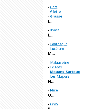
Gars
Gilette
Grasse
I…
Ilonse
L…
Lantosque
Lucéram
M…
Malaussène
Le Mas
Mouans-Sartoux
Les Mujouls
N…
Nice
O…
Opio