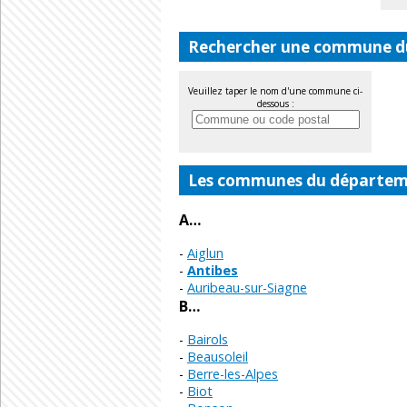
Rechercher une commune d
Veuillez taper le nom d'une commune ci-
dessous :
Les communes du départeme
A…
Aiglun
Antibes
Auribeau-sur-Siagne
B…
Bairols
Beausoleil
Berre-les-Alpes
Biot