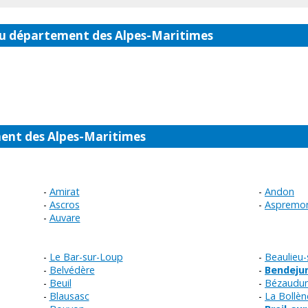
u département des Alpes-Maritimes
nt des Alpes-Maritimes
Amirat
Andon
Ascros
Aspremo
Auvare
Le Bar-sur-Loup
Beaulieu-
Belvédère
Bendeju
Beuil
Bézaudun
Blausasc
La Bollèn