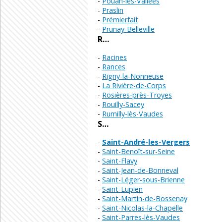
Pouan-les-Vallées
Praslin
Prémierfait
Prunay-Belleville
R…
Racines
Rances
Rigny-la-Nonneuse
La Rivière-de-Corps
Rosières-près-Troyes
Rouilly-Sacey
Rumilly-lès-Vaudes
S…
Saint-André-les-Vergers
Saint-Benoît-sur-Seine
Saint-Flavy
Saint-Jean-de-Bonneval
Saint-Léger-sous-Brienne
Saint-Lupien
Saint-Martin-de-Bossenay
Saint-Nicolas-la-Chapelle
Saint-Parres-lès-Vaudes