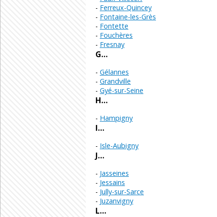
Ferreux-Quincey
Fontaine-les-Grès
Fontette
Fouchères
Fresnay
G…
Gélannes
Grandville
Gyé-sur-Seine
H…
Hampigny
I…
Isle-Aubigny
J…
Jasseines
Jessains
Jully-sur-Sarce
Juzanvigny
L…