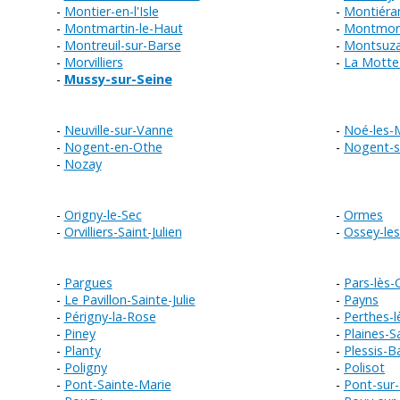
Montier-en-l'Isle
Montiér
Montmartin-le-Haut
Montmore
Montreuil-sur-Barse
Montsuza
Morvilliers
La Motte-
Mussy-sur-Seine
Neuville-sur-Vanne
Noé-les-M
Nogent-en-Othe
Nogent-s
Nozay
Origny-le-Sec
Ormes
Orvilliers-Saint-Julien
Ossey-le
Pargues
Pars-lès
Le Pavillon-Sainte-Julie
Payns
Périgny-la-Rose
Perthes-l
Piney
Plaines-S
Planty
Plessis-B
Poligny
Polisot
Pont-Sainte-Marie
Pont-sur-