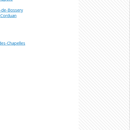
-de-Bossery
-Corduan
des-Chapelles