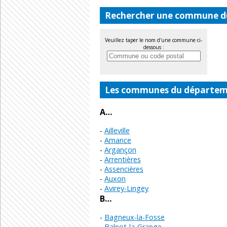
Rechercher une commune d
Veuillez taper le nom d'une commune ci-
dessous :
Les communes du départeme
A…
Ailleville
Amance
Argançon
Arrentières
Assencières
Auxon
Avirey-Lingey
B…
Bagneux-la-Fosse
Balnot-la-Grange