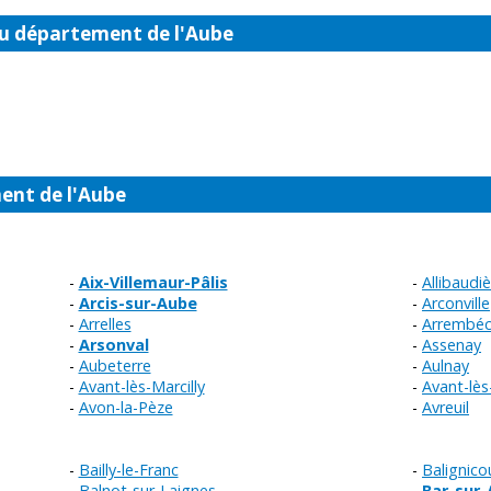
u département de l'Aube
nt de l'Aube
Aix-Villemaur-Pâlis
Allibaudi
Arcis-sur-Aube
Arconville
Arrelles
Arrembéc
Arsonval
Assenay
Aubeterre
Aulnay
Avant-lès-Marcilly
Avant-lè
Avon-la-Pèze
Avreuil
Bailly-le-Franc
Balignico
Balnot-sur-Laignes
Bar-sur