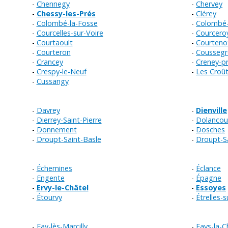
Chennegy
Chervey
Chessy-les-Prés
Clérey
Colombé-la-Fosse
Colombé-
Courcelles-sur-Voire
Courcero
Courtaoult
Courteno
Courteron
Coussegr
Crancey
Creney-p
Crespy-le-Neuf
Les Croû
Cussangy
Davrey
Dienville
Dierrey-Saint-Pierre
Dolancou
Donnement
Dosches
Droupt-Saint-Basle
Droupt-S
Échemines
Éclance
Engente
Épagne
Ervy-le-Châtel
Essoyes
Étourvy
Étrelles-
Fay-lès-Marcilly
Fays-la-C