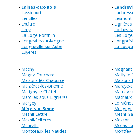
Laines-aux-Bois
Landrevi
Lassicourt
Laubress
Lentilles
Lesmont
Lhuître
Lignières
Lirey
Loches-s
La Loge-Pomblin
Les Loge
Longeville-sur-Mogne
Longpré-
Longueville-sur-Aube
La Loupt
Luyères
Machy
Magnant
Magny-Fouchard
Mailly-le
Maisons-lès-Chaource
Maisons-l
Maizières-lès-Brienne
Maraye-e
Marigny-le-Châtel
Marnay-s
Marolles-sous-Lignières
Mathaux
Mergey
Le Mério
Méry-sur-Seine
Mesgrign
Mesnil-Lettre
Mesnil-Sa
Mesnil-Sellières
Messon
Meurville
Molins-s
Montceaux-lès-Vaudes
Montfey