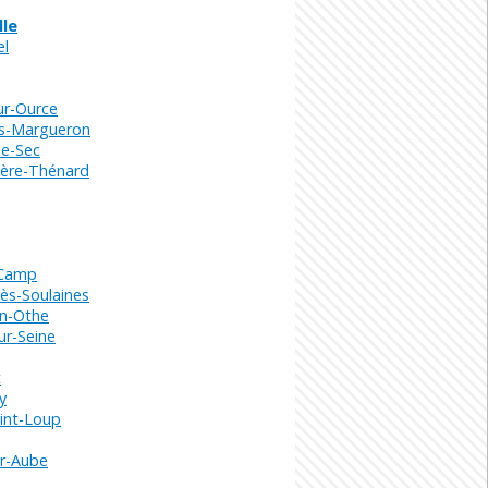
lle
el
ur-Ource
s-Margueron
le-Sec
ière-Thénard
-Camp
ès-Soulaines
n-Othe
ur-Seine
t
y
int-Loup
ur-Aube