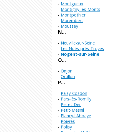
Montgueux
Montigny-les-Monts
Montpothier
Morembert
Moussey
N…
Neuville-sur-Seine
Les Noës-près-Troyes
Nogent-sur-Seine
O…
Onjon
Ortillon
P…
Paisy-Cosdon
Pars-lès-Romilly
Pel-et-Der
Petit-Mesnil
Plancy-l'Abbaye
Poivres
Polisy