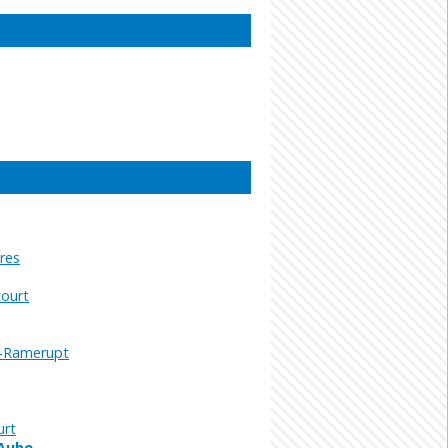
ères
ourt
s-Ramerupt
urt
-Aube