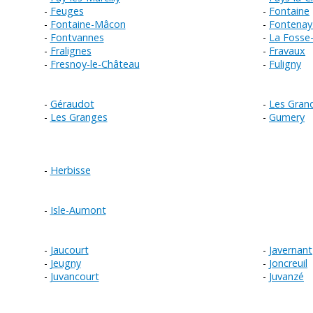
Feuges
Fontaine
Fontaine-Mâcon
Fontenay
Fontvannes
La Fosse
Fralignes
Fravaux
Fresnoy-le-Château
Fuligny
Géraudot
Les Gran
Les Granges
Gumery
Herbisse
Isle-Aumont
Jaucourt
Javernant
Jeugny
Joncreuil
Juvancourt
Juvanzé