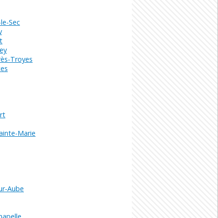
le-Sec
y
t
ey
rès-Troyes
tes
rt
ainte-Marie
sur-Aube
hapelle