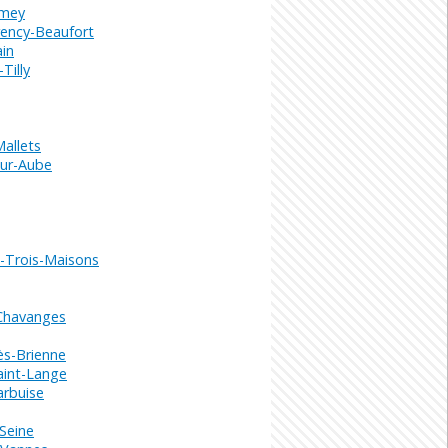
amey
ncy-Beaufort
in
Tilly
allets
ur-Aube
s-Trois-Maisons
-Chavanges
ès-Brienne
aint-Lange
arbuise
Seine