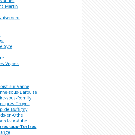
-Vannes
nt-Martin
-Nuisement
t
ys
te-Syre
y
re
es-Vignes
oist-sur-Vanne
enne-sous-Barbuise
aire-sous-Romilly
er-près-Troyes
p-de-Buffigny
rds-en-Othe
bord-sur-Aube
rres-aux-Tertres
uange