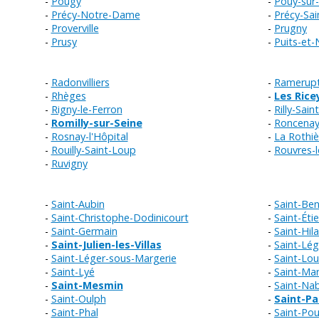
Pougy
Pouy-sur
Précy-Notre-Dame
Précy-Sai
Proverville
Prugny
Prusy
Puits-et
Radonvilliers
Ramerup
Rhèges
Les Rice
Rigny-le-Ferron
Rilly-Sain
Romilly-sur-Seine
Roncena
Rosnay-l'Hôpital
La Rothiè
Rouilly-Saint-Loup
Rouvres-l
Ruvigny
Saint-Aubin
Saint-Ben
Saint-Christophe-Dodinicourt
Saint-Éti
Saint-Germain
Saint-Hil
Saint-Julien-les-Villas
Saint-Lég
Saint-Léger-sous-Margerie
Saint-Lou
Saint-Lyé
Saint-Ma
Saint-Mesmin
Saint-Na
Saint-Oulph
Saint-Pa
Saint-Phal
Saint-Po