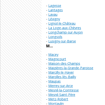
Lagesse
Lantages
Lavau
Lévigny
Lignol-le-Château
La Loge-aux-Chèvres
Longchamp-sur-Aujon
Longsols
Lusigny-sur-Barse
M…
Macey
Magnicourt
Maison-des-Champs
Maizières-la-Grande-Paroisse
Marcilly-le-Hayer
Marolles-lès-Bailly
Maupas
Merrey-sur-Arce
Mesnil-la-Comtesse
Mesnil-Saint-Père
Metz-Robert
Montaulin