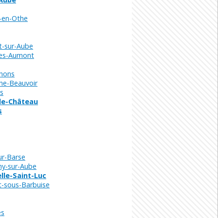
-en-Othe
t-sur-Aube
es-Aumont
nons
ne-Beauvoir
s
le-Château
s
r-Barse
y-sur-Aube
lle-Saint-Luc
-sous-Barbuise
es