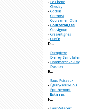
Le Chêne
Chesley
Coclois
Cormost
Coursan-en-Othe
Courteranges
Couvignon
Crésantignes
Cunfin
D…
Dampierre
Dierrey-Saint-Julien
Dommartin-le-Coq
Dosnon
E…
Eaux-Puiseaux
Éguilly-sous-Bois
Épothémont
Estissac
F…
Faux-Villecerf