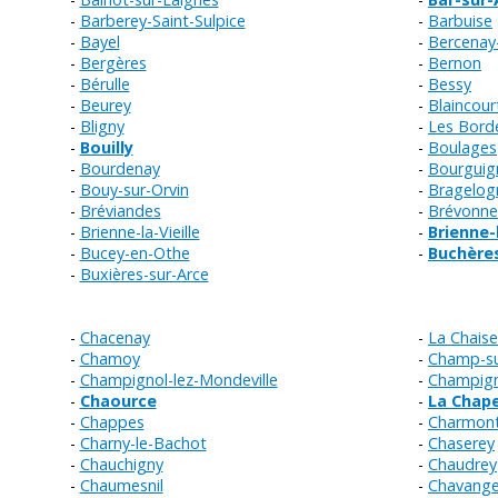
Barberey-Saint-Sulpice
Barbuise
Bayel
Bercenay
Bergères
Bernon
Bérulle
Bessy
Beurey
Blaincour
Bligny
Les Bord
Bouilly
Boulages
Bourdenay
Bourguig
Bouy-sur-Orvin
Bragelog
Bréviandes
Brévonne
Brienne-la-Vieille
Brienne-
Bucey-en-Othe
Buchère
Buxières-sur-Arce
Chacenay
La Chaise
Chamoy
Champ-su
Champignol-lez-Mondeville
Champign
Chaource
La Chape
Chappes
Charmont
Charny-le-Bachot
Chaserey
Chauchigny
Chaudrey
Chaumesnil
Chavang