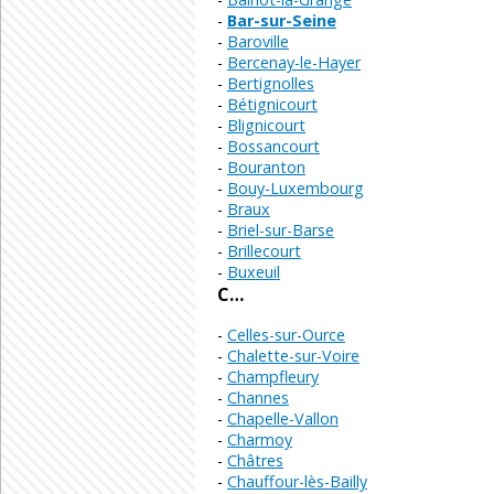
Bar-sur-Seine
Baroville
Bercenay-le-Hayer
Bertignolles
Bétignicourt
Blignicourt
Bossancourt
Bouranton
Bouy-Luxembourg
Braux
Briel-sur-Barse
Brillecourt
Buxeuil
C…
Celles-sur-Ource
Chalette-sur-Voire
Champfleury
Channes
Chapelle-Vallon
Charmoy
Châtres
Chauffour-lès-Bailly