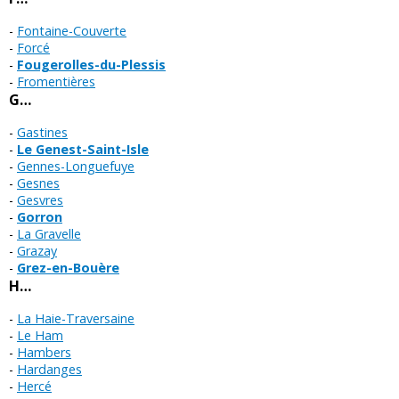
Fontaine-Couverte
Forcé
Fougerolles-du-Plessis
Fromentières
G…
Gastines
Le Genest-Saint-Isle
Gennes-Longuefuye
Gesnes
Gesvres
Gorron
La Gravelle
Grazay
Grez-en-Bouère
H…
La Haie-Traversaine
Le Ham
Hambers
Hardanges
Hercé