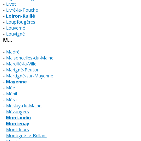
Livet
Livré-la-Touche
Loiron-Ruillé
Loupfougères
Louverné
Louvigné
M…
Madré
Maisoncelles-du-Maine
Marcillé-la-Ville
Marigné-Peuton
Martigné-sur-Mayenne
Mayenne
Mée
Ménil
Méral
Meslay-du-Maine
Mézangers
Montaudin
Montenay
Montflours
Montigné-le-Brillant