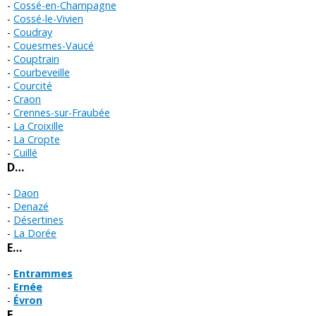
Cossé-en-Champagne
Cossé-le-Vivien
Coudray
Couesmes-Vaucé
Couptrain
Courbeveille
Courcité
Craon
Crennes-sur-Fraubée
La Croixille
La Cropte
Cuillé
D…
Daon
Denazé
Désertines
La Dorée
E…
Entrammes
Ernée
Évron
F…