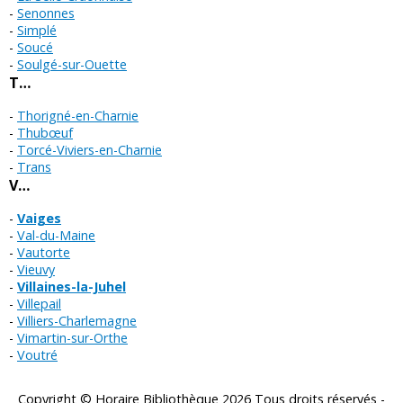
Senonnes
Simplé
Soucé
Soulgé-sur-Ouette
T…
Thorigné-en-Charnie
Thubœuf
Torcé-Viviers-en-Charnie
Trans
V…
Vaiges
Val-du-Maine
Vautorte
Vieuvy
Villaines-la-Juhel
Villepail
Villiers-Charlemagne
Vimartin-sur-Orthe
Voutré
Copyright © Horaire Bibliothèque 2026 Tous droits réservés -