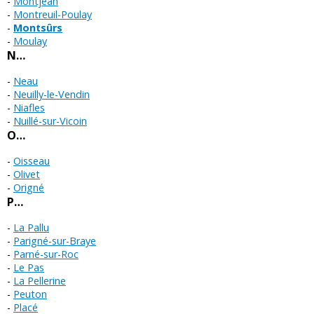
Montjean
Montreuil-Poulay
Montsûrs
Moulay
N…
Neau
Neuilly-le-Vendin
Niafles
Nuillé-sur-Vicoin
O…
Oisseau
Olivet
Origné
P…
La Pallu
Parigné-sur-Braye
Parné-sur-Roc
Le Pas
La Pellerine
Peuton
Placé