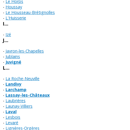
Le Horps
Houssay
Le Housseau-Brétignolles
L'Huisserie
I…
Izé
J…
Javron-les-Chapelles
Jublains
Juvigné
L…
La Roche-Neuville
Landivy
Larchamp
Lassay-les-Châteaux
Laubrières
Launay-Villiers
Laval
Lesbois
Levaré
Lignières-Orgères