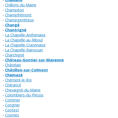
Châlons-du-Maine
Champéon
Champfrémont
Champgenéteux
Changé
Chantrigné
La Chapelle-Anthenaise
La Chapelle-au-Riboul
La Chapelle-Craonnaise
La Chapelle-Rainsouin
Charchigné
Château-Gontier-sur-Mayenne
Châtelain
Châtillon-sur-Colmont
Chemazé
Chémeré-le-Roi
Chérancé
Chevaigné-du-Maine
Colombiers-du-Plessis
Commer
Congrier
Contest
Cosmes