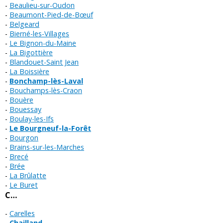
Beaulieu-sur-Oudon
Beaumont-Pied-de-Bœuf
Belgeard
Bierné-les-Villages
Le Bignon-du-Maine
La Bigottière
Blandouet-Saint Jean
La Boissière
Bonchamp-lès-Laval
Bouchamps-lès-Craon
Bouère
Bouessay
Boulay-les-Ifs
Le Bourgneuf-la-Forêt
Bourgon
Brains-sur-les-Marches
Brecé
Brée
La Brûlatte
Le Buret
C…
Carelles
Chailland