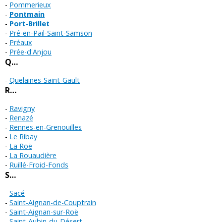
Pommerieux
Pontmain
Port-Brillet
Pré-en-Pail-Saint-Samson
Préaux
Prée-d'Anjou
Q…
Quelaines-Saint-Gault
R…
Ravigny
Renazé
Rennes-en-Grenouilles
Le Ribay
La Roë
La Rouaudière
Ruillé-Froid-Fonds
S…
Sacé
Saint-Aignan-de-Couptrain
Saint-Aignan-sur-Roë
Saint-Aubin-du-Désert