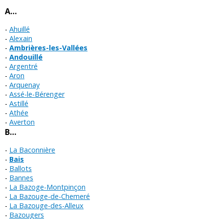
A…
Ahuillé
Alexain
Ambrières-les-Vallées
Andouillé
Argentré
Aron
Arquenay
Assé-le-Bérenger
Astillé
Athée
Averton
B…
La Baconnière
Bais
Ballots
Bannes
La Bazoge-Montpinçon
La Bazouge-de-Chemeré
La Bazouge-des-Alleux
Bazougers