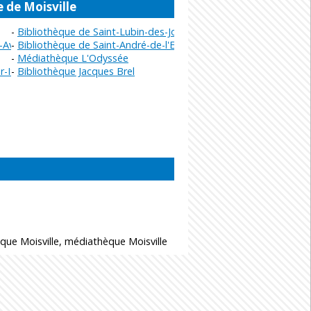
 de Moisville
Bibliothèque de Saint-Lubin-des-Joncherets
-Avre
Bibliothèque de Saint-André-de-l'Eure
Médiathèque L'Odyssée
r-Iton
Bibliothèque Jacques Brel
èque Moisville, médiathèque Moisville