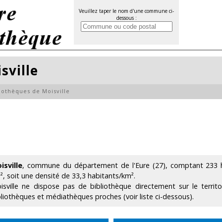
Veuillez taper le nom d'une commune ci-
dessous :
sville
iothèques de Moisville
isville
, commune du département de l'Eure (27), comptant 233 ha
², soit une densité de 33,3 habitants/km².
isville ne dispose pas de bibliothèque directement sur le terri
bliothèques et médiathèques proches (voir liste ci-dessous).