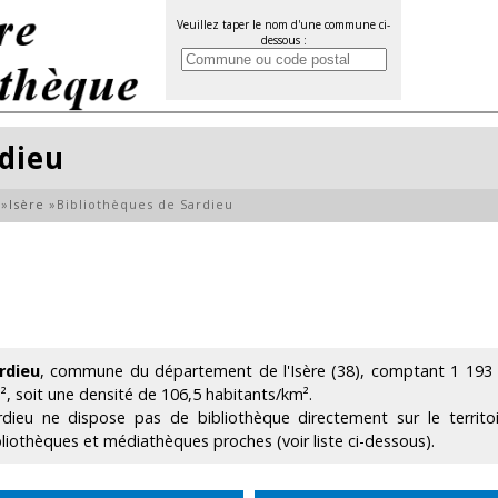
Veuillez taper le nom d'une commune ci-
dessous :
rdieu
»
Isère
»
Bibliothèques de Sardieu
rdieu
, commune du département de l'Isère (38), comptant 1 193 h
², soit une densité de 106,5 habitants/km².
rdieu ne dispose pas de bibliothèque directement sur le terri
bliothèques et médiathèques proches (voir liste ci-dessous).