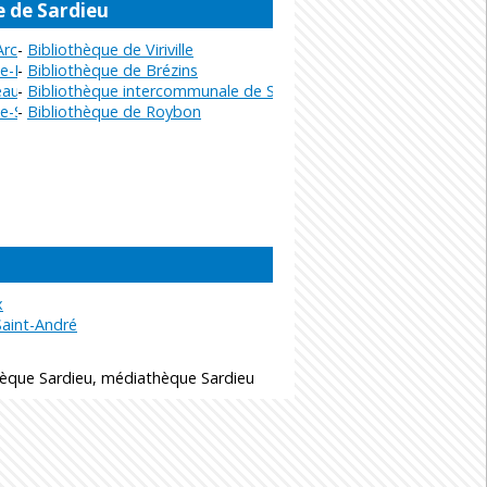
e de Sardieu
Arcolade
Bibliothèque de Viriville
e-Bressieux
Bibliothèque de Brézins
aurepaire
Bibliothèque intercommunale de Saint-Hilaire-de-la-Côte
e-Saint-Geoirs
Bibliothèque de Roybon
x
Saint-André
hèque Sardieu, médiathèque Sardieu