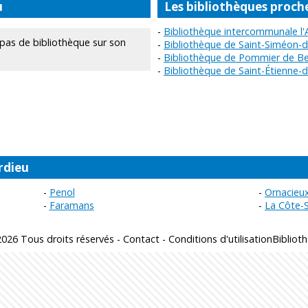
u
Les bibliothèques proch
Bibliothèque intercommunale l'
as de bibliothèque sur son
Bibliothèque de Saint-Siméon-d
Bibliothèque de Pommier de Be
Bibliothèque de Saint-Étienne-d
rdieu
Penol
Ornacieu
Faramans
La Côte-
026 Tous droits réservés -
Contact
-
Conditions d'utilisation
Bibliot