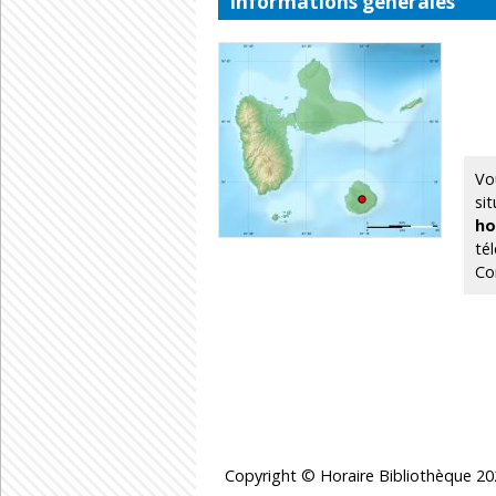
Informations générales
Vo
si
ho
té
Con
Copyright © Horaire Bibliothèque 20