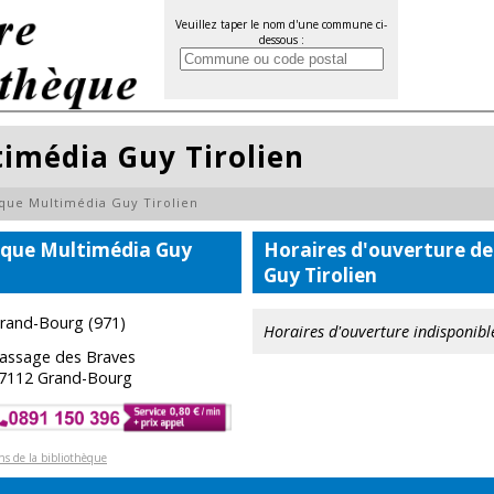
Veuillez taper le nom d'une commune ci-
dessous :
timédia Guy Tirolien
èque Multimédia Guy Tirolien
èque Multimédia Guy
Horaires d'ouverture de
Guy Tirolien
rand-Bourg (971)
Horaires d'ouverture indisponibl
assage des Braves
7112 Grand-Bourg
ons de la bibliothèque