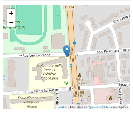
+
−
Leaflet
| Map data ©
OpenStreetMap
contributors