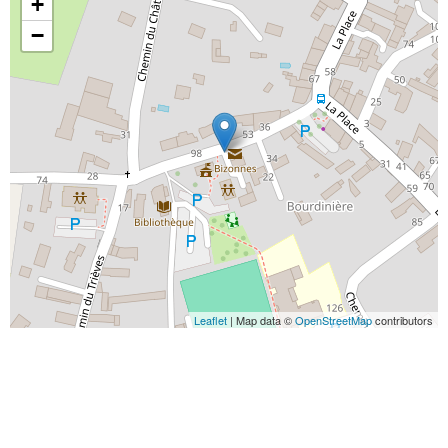
+
−
Leaflet
| Map data ©
OpenStreetMap
contributors