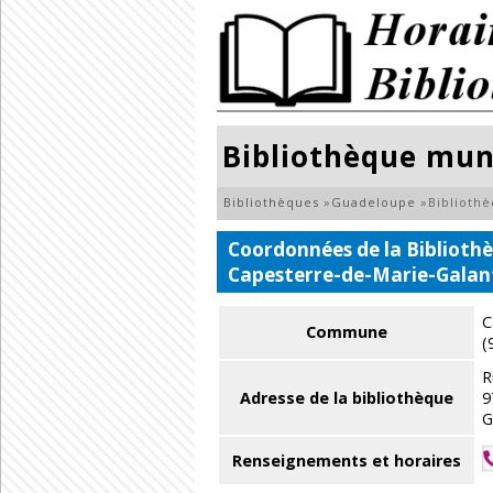
Bibliothèque mun
Bibliothèques
»
Guadeloupe
»
Biblioth
Coordonnées de la Biblioth
Capesterre-de-Marie-Galan
C
Commune
(
R
Adresse de la bibliothèque
9
G
Renseignements et horaires