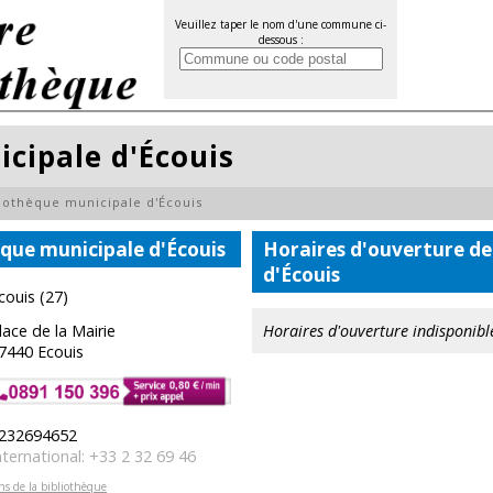
Veuillez taper le nom d'une commune ci-
dessous :
cipale d'Écouis
liothèque municipale d'Écouis
que municipale d'Écouis
Horaires d'ouverture de
d'Écouis
couis (27)
lace de la Mairie
Horaires d'ouverture indisponibl
7440 Ecouis
232694652
nternational: +33 2 32 69 46
ons de la bibliothèque