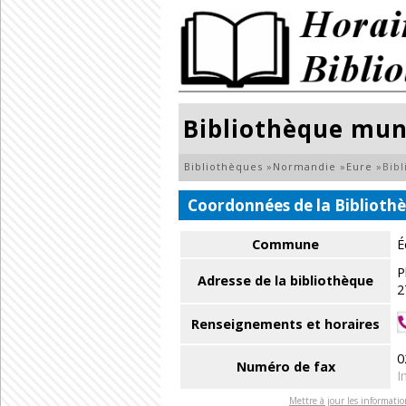
Bibliothèque muni
Bibliothèques
»
Normandie
»
Eure
»
Bib
Coordonnées de la Bibliothè
Commune
É
P
Adresse de la bibliothèque
2
Renseignements et horaires
0
Numéro de fax
I
Mettre à jour les informati