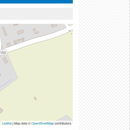
Leaflet
| Map data ©
OpenStreetMap
contributors