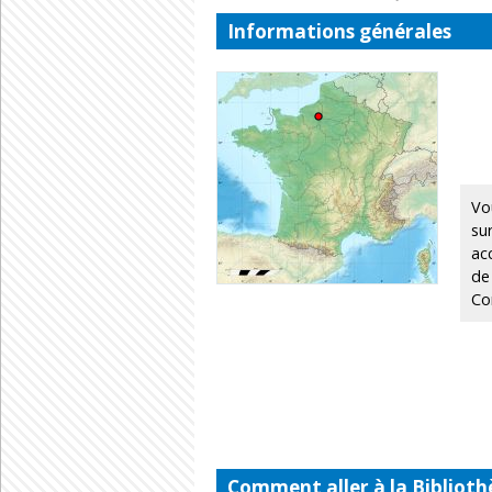
Informations générales
Vo
su
ac
de
Con
Comment aller à la Biblioth