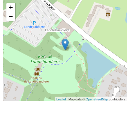
+
−
Leaflet
| Map data ©
OpenStreetMap
contributors