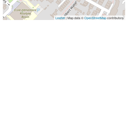
Leaflet
| Map data ©
OpenStreetMap
contributors