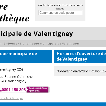
Veuillez taper le nom d'une commune ci-
dessous :
icipale de Valentigney
omté
»
Doubs
»
Bibliothèque municipale de Valentigney
èque municipale de
Horaires d'ouverture de
de Valentigney
alentigney (25)
Horaires d'ouverture indisponibl
ue Etienne Oehmichen
5700 Valentigney
ons de la bibliothèque