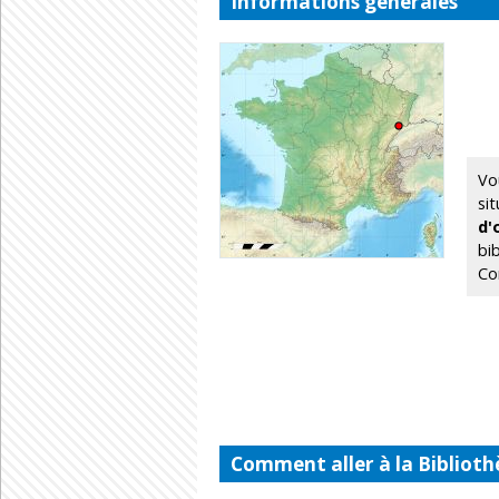
Informations générales
Vo
si
d'
bi
Con
Comment aller à la Bibliot