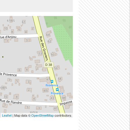
Leaflet
| Map data ©
OpenStreetMap
contributors