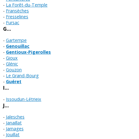
La Forêt-du-Temple
Fransèches
Fresselines
Fursac
G…
Gartempe
Genouillac
Gentioux-Pigerolles
Gioux
Glénic
Gouzon
Le Grand-Bourg
Guéret
I…
Issoudun-Létrieix
J…
Jalesches
Janaillat
Jarnages
Jouillat