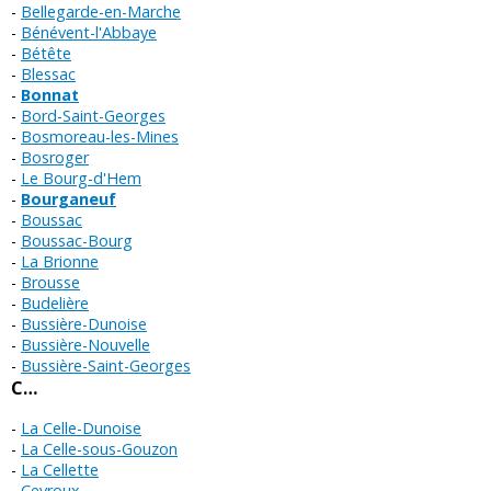
Bellegarde-en-Marche
Bénévent-l'Abbaye
Bétête
Blessac
Bonnat
Bord-Saint-Georges
Bosmoreau-les-Mines
Bosroger
Le Bourg-d'Hem
Bourganeuf
Boussac
Boussac-Bourg
La Brionne
Brousse
Budelière
Bussière-Dunoise
Bussière-Nouvelle
Bussière-Saint-Georges
C…
La Celle-Dunoise
La Celle-sous-Gouzon
La Cellette
Ceyroux