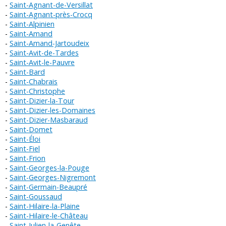
Saint-Agnant-de-Versillat
Saint-Agnant-près-Crocq
Saint-Alpinien
Saint-Amand
Saint-Amand-Jartoudeix
Saint-Avit-de-Tardes
Saint-Avit-le-Pauvre
Saint-Bard
Saint-Chabrais
Saint-Christophe
Saint-Dizier-la-Tour
Saint-Dizier-les-Domaines
Saint-Dizier-Masbaraud
Saint-Domet
Saint-Éloi
Saint-Fiel
Saint-Frion
Saint-Georges-la-Pouge
Saint-Georges-Nigremont
Saint-Germain-Beaupré
Saint-Goussaud
Saint-Hilaire-la-Plaine
Saint-Hilaire-le-Château
Saint-Julien-la-Genête