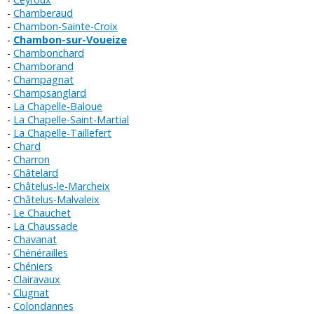
Chamberaud
Chambon-Sainte-Croix
Chambon-sur-Voueize
Chambonchard
Chamborand
Champagnat
Champsanglard
La Chapelle-Baloue
La Chapelle-Saint-Martial
La Chapelle-Taillefert
Chard
Charron
Châtelard
Châtelus-le-Marcheix
Châtelus-Malvaleix
Le Chauchet
La Chaussade
Chavanat
Chénérailles
Chéniers
Clairavaux
Clugnat
Colondannes