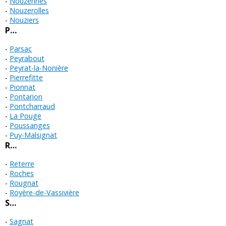
Nouzerines
Nouzerolles
Nouziers
P…
Parsac
Peyrabout
Peyrat-la-Nonière
Pierrefitte
Pionnat
Pontarion
Pontcharraud
La Pouge
Poussanges
Puy-Malsignat
R…
Reterre
Roches
Rougnat
Royère-de-Vassivière
S…
Sagnat