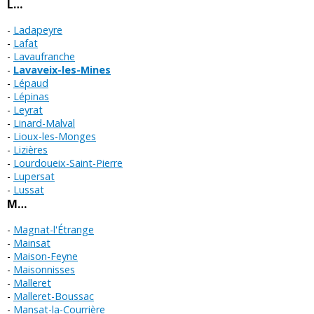
L…
Ladapeyre
Lafat
Lavaufranche
Lavaveix-les-Mines
Lépaud
Lépinas
Leyrat
Linard-Malval
Lioux-les-Monges
Lizières
Lourdoueix-Saint-Pierre
Lupersat
Lussat
M…
Magnat-l'Étrange
Mainsat
Maison-Feyne
Maisonnisses
Malleret
Malleret-Boussac
Mansat-la-Courrière