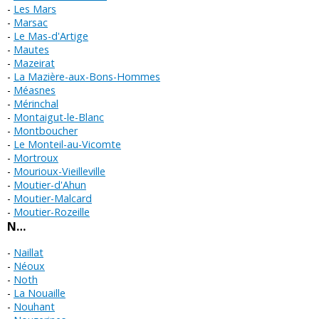
Les Mars
Marsac
Le Mas-d'Artige
Mautes
Mazeirat
La Mazière-aux-Bons-Hommes
Méasnes
Mérinchal
Montaigut-le-Blanc
Montboucher
Le Monteil-au-Vicomte
Mortroux
Mourioux-Vieilleville
Moutier-d'Ahun
Moutier-Malcard
Moutier-Rozeille
N…
Naillat
Néoux
Noth
La Nouaille
Nouhant