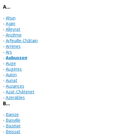
A…
Ahun
Ajain
Alleyrat
Anzême
Arfeuille-Châtain
Arrènes
Ars
Aubusson
Auge
Augères
Aulon
Auriat
Auzances
Azat-Châtenet
Azerables
B…
Banize
Basville
Bazelat
Beissat