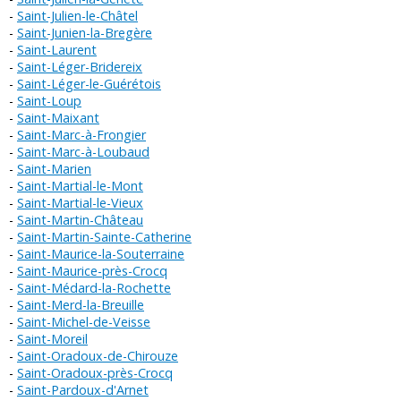
Saint-Julien-le-Châtel
Saint-Junien-la-Bregère
Saint-Laurent
Saint-Léger-Bridereix
Saint-Léger-le-Guérétois
Saint-Loup
Saint-Maixant
Saint-Marc-à-Frongier
Saint-Marc-à-Loubaud
Saint-Marien
Saint-Martial-le-Mont
Saint-Martial-le-Vieux
Saint-Martin-Château
Saint-Martin-Sainte-Catherine
Saint-Maurice-la-Souterraine
Saint-Maurice-près-Crocq
Saint-Médard-la-Rochette
Saint-Merd-la-Breuille
Saint-Michel-de-Veisse
Saint-Moreil
Saint-Oradoux-de-Chirouze
Saint-Oradoux-près-Crocq
Saint-Pardoux-d'Arnet