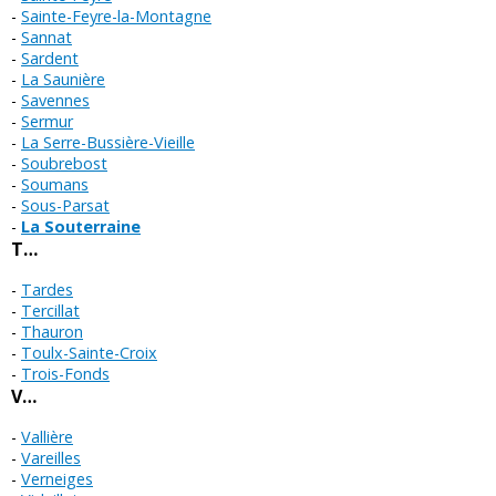
Sainte-Feyre-la-Montagne
Sannat
Sardent
La Saunière
Savennes
Sermur
La Serre-Bussière-Vieille
Soubrebost
Soumans
Sous-Parsat
La Souterraine
T…
Tardes
Tercillat
Thauron
Toulx-Sainte-Croix
Trois-Fonds
V…
Vallière
Vareilles
Verneiges