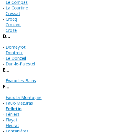
Le Compas
La Courtine
Cressat
Crocq
Crozant
Croze
D…
Domeyrot
Dontreix
Le Donzeil
Dun-le-Palestel
E…
Évaux-les-Bains
F…
Faux-la-Montagne
Faux-Mazuras
Felletin
Féniers
Flayat
Fleurat
Fontanières