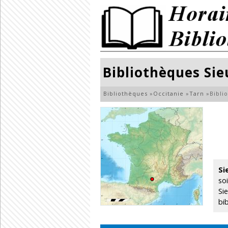
Bibliothèques Sie
Bibliothèques
»
Occitanie
»
Tarn
»
Bibli
Si
so
Si
bi