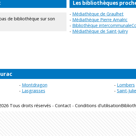
c
Les bibliothèques proch
Médiathèque de Graulhet
as de bibliothèque sur son
Médiathèque Pierre Amalric
Bibliothèque intercommunale
Médiathèque de Saint-Juéry
eurac
Montdragon
Lombers
Lasgraisses
Saint-Jul
2026 Tous droits réservés -
Contact
-
Conditions d'utilisation
Bibliot