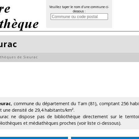
Veuillez taper le nom d'une commune ci-
dessous :
urac
othèques de Sieurac
eurac
, commune du département du Tarn (81), comptant 256 habita
it une densité de 29,4 habitants/km².
eurac ne dispose pas de bibliothèque directement sur le terri
bliothèques et médiathèques proches (voir liste ci-dessous).