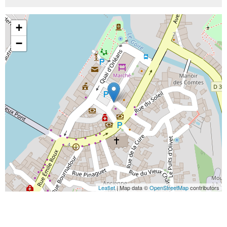
+
−
Leaflet
| Map data ©
OpenStreetMap
contributors