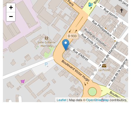
+
−
Leaflet
| Map data ©
OpenStreetMap
contributors