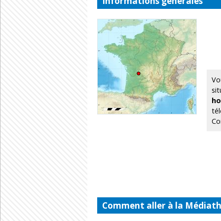
Informations générales
Vo
si
ho
té
Con
Comment aller à la Médiath