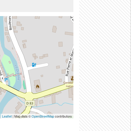
Leaflet
| Map data ©
OpenStreetMap
contributors