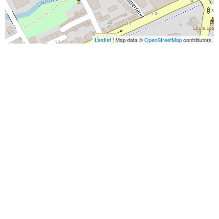
Leaflet
| Map data ©
OpenStreetMap
contributors