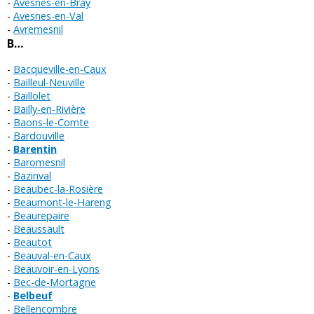
Avesnes-en-Bray
Avesnes-en-Val
Avremesnil
B…
Bacqueville-en-Caux
Bailleul-Neuville
Baillolet
Bailly-en-Rivière
Baons-le-Comte
Bardouville
Barentin
Baromesnil
Bazinval
Beaubec-la-Rosière
Beaumont-le-Hareng
Beaurepaire
Beaussault
Beautot
Beauval-en-Caux
Beauvoir-en-Lyons
Bec-de-Mortagne
Belbeuf
Bellencombre