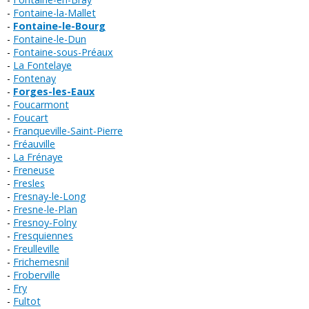
Fontaine-la-Mallet
Fontaine-le-Bourg
Fontaine-le-Dun
Fontaine-sous-Préaux
La Fontelaye
Fontenay
Forges-les-Eaux
Foucarmont
Foucart
Franqueville-Saint-Pierre
Fréauville
La Frénaye
Freneuse
Fresles
Fresnay-le-Long
Fresne-le-Plan
Fresnoy-Folny
Fresquiennes
Freulleville
Frichemesnil
Froberville
Fry
Fultot