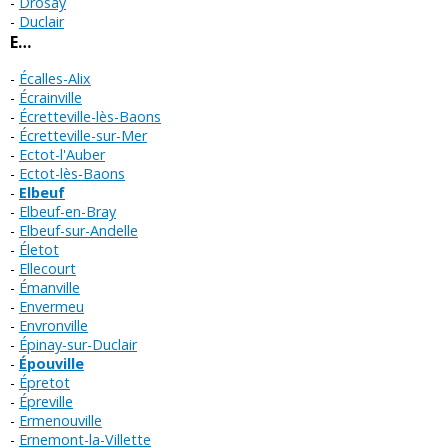
Drosay
Duclair
E…
Écalles-Alix
Écrainville
Écretteville-lès-Baons
Écretteville-sur-Mer
Ectot-l'Auber
Ectot-lès-Baons
Elbeuf
Elbeuf-en-Bray
Elbeuf-sur-Andelle
Életot
Ellecourt
Émanville
Envermeu
Envronville
Épinay-sur-Duclair
Épouville
Épretot
Épreville
Ermenouville
Ernemont-la-Villette