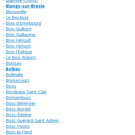
Blainville-Crevon
Blangy-sur-Bresle
Blosseville
Le Bocasse
Bois-d'Ennebourg
Bois-Guilbert
Bois-Guillaume
Bois-Héroult
Bois-Himont
Bois-l'Évêque
Le Bois-Robert
Boissay
Bolbec
Bolleville
Bonsecours
Boos
Bordeaux-Saint-Clair
Bornambusc
Bosc-Bérenger
Bosc-Bordel
Bosc-Édeline
Bosc-Guérard-Saint-Adrien
Bosc-Hyons
Bosc-le-Hard