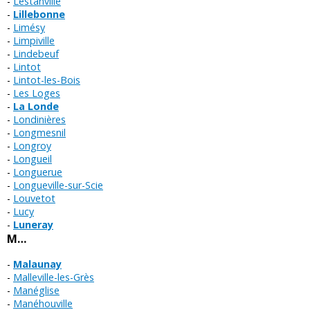
Lestanville
Lillebonne
Limésy
Limpiville
Lindebeuf
Lintot
Lintot-les-Bois
Les Loges
La Londe
Londinières
Longmesnil
Longroy
Longueil
Longuerue
Longueville-sur-Scie
Louvetot
Lucy
Luneray
M…
Malaunay
Malleville-les-Grès
Manéglise
Manéhouville