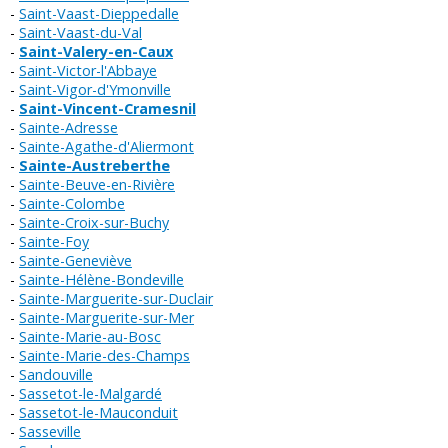
Saint-Vaast-Dieppedalle
Saint-Vaast-du-Val
Saint-Valery-en-Caux
Saint-Victor-l'Abbaye
Saint-Vigor-d'Ymonville
Saint-Vincent-Cramesnil
Sainte-Adresse
Sainte-Agathe-d'Aliermont
Sainte-Austreberthe
Sainte-Beuve-en-Rivière
Sainte-Colombe
Sainte-Croix-sur-Buchy
Sainte-Foy
Sainte-Geneviève
Sainte-Hélène-Bondeville
Sainte-Marguerite-sur-Duclair
Sainte-Marguerite-sur-Mer
Sainte-Marie-au-Bosc
Sainte-Marie-des-Champs
Sandouville
Sassetot-le-Malgardé
Sassetot-le-Mauconduit
Sasseville