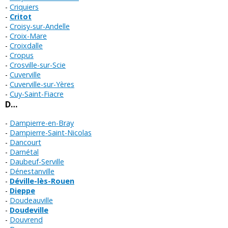
Criquiers
Critot
Croisy-sur-Andelle
Croix-Mare
Croixdalle
Cropus
Crosville-sur-Scie
Cuverville
Cuverville-sur-Yères
Cuy-Saint-Fiacre
D…
Dampierre-en-Bray
Dampierre-Saint-Nicolas
Dancourt
Darnétal
Daubeuf-Serville
Dénestanville
Déville-lès-Rouen
Dieppe
Doudeauville
Doudeville
Douvrend