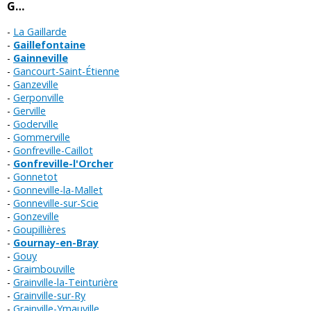
G…
La Gaillarde
Gaillefontaine
Gainneville
Gancourt-Saint-Étienne
Ganzeville
Gerponville
Gerville
Goderville
Gommerville
Gonfreville-Caillot
Gonfreville-l'Orcher
Gonnetot
Gonneville-la-Mallet
Gonneville-sur-Scie
Gonzeville
Goupillières
Gournay-en-Bray
Gouy
Graimbouville
Grainville-la-Teinturière
Grainville-sur-Ry
Grainville-Ymauville