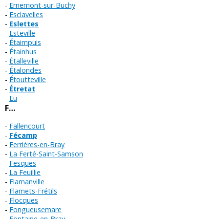
Ernemont-sur-Buchy
Esclavelles
Eslettes
Esteville
Étaimpuis
Étainhus
Étalleville
Étalondes
Étoutteville
Étretat
Eu
F…
Fallencourt
Fécamp
Ferrières-en-Bray
La Ferté-Saint-Samson
Fesques
La Feuillie
Flamanville
Flamets-Frétils
Flocques
Fongueusemare
Fontaine-en-Bray