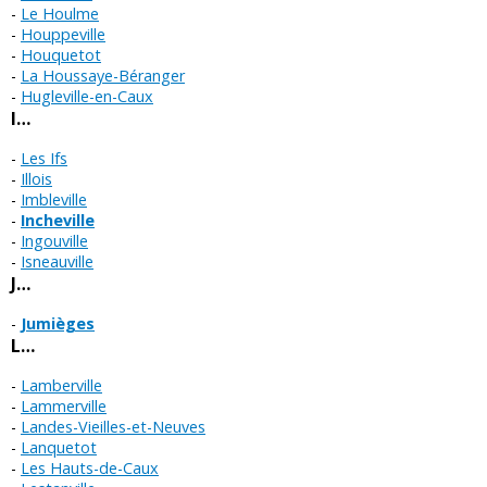
Le Houlme
Houppeville
Houquetot
La Houssaye-Béranger
Hugleville-en-Caux
I…
Les Ifs
Illois
Imbleville
Incheville
Ingouville
Isneauville
J…
Jumièges
L…
Lamberville
Lammerville
Landes-Vieilles-et-Neuves
Lanquetot
Les Hauts-de-Caux