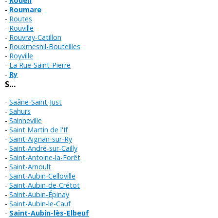
Rouen
Roumare
Routes
Rouville
Rouvray-Catillon
Rouxmesnil-Bouteilles
Royville
La Rue-Saint-Pierre
Ry
S…
Saâne-Saint-Just
Sahurs
Sainneville
Saint Martin de l'If
Saint-Aignan-sur-Ry
Saint-André-sur-Cailly
Saint-Antoine-la-Forêt
Saint-Arnoult
Saint-Aubin-Celloville
Saint-Aubin-de-Crétot
Saint-Aubin-Épinay
Saint-Aubin-le-Cauf
Saint-Aubin-lès-Elbeuf