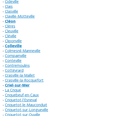
Cideville
Clais
Clasville
Claville-Motteville
Cléon
Clères
Cleuville
Cléville
Cliponville
Colleville
Colmesnil-Manneville
Compainville
Conteville
Contremoulins
Cottévrard
Crasville-la-Mallet
Crasville-la-Rocquefort
Criel-sur-Mer
La Crique
Criquebeuf-en-Caux
Criquetot-l'Esneval
Criquetot-le-Mauconduit
Criquetot-sur-Longueville
Criquetot-sur-Ouville