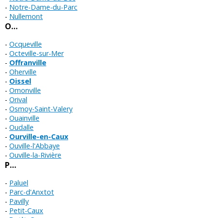
Notre-Dame-du-Parc
Nullemont
O…
Ocqueville
Octeville-sur-Mer
Offranville
Oherville
Oissel
Omonville
Orival
Osmoy-Saint-Valery
Ouainville
Oudalle
Ourville-en-Caux
Ouville-l'Abbaye
Ouville-la-Rivière
P…
Paluel
Parc-d'Anxtot
Pavilly
Petit-Caux