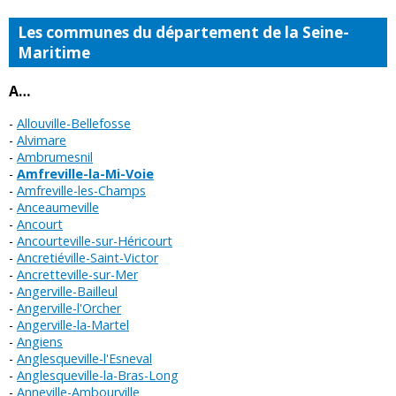
Les communes du département de la Seine-
Maritime
A…
Allouville-Bellefosse
Alvimare
Ambrumesnil
Amfreville-la-Mi-Voie
Amfreville-les-Champs
Anceaumeville
Ancourt
Ancourteville-sur-Héricourt
Ancretiéville-Saint-Victor
Ancretteville-sur-Mer
Angerville-Bailleul
Angerville-l'Orcher
Angerville-la-Martel
Angiens
Anglesqueville-l'Esneval
Anglesqueville-la-Bras-Long
Anneville-Ambourville