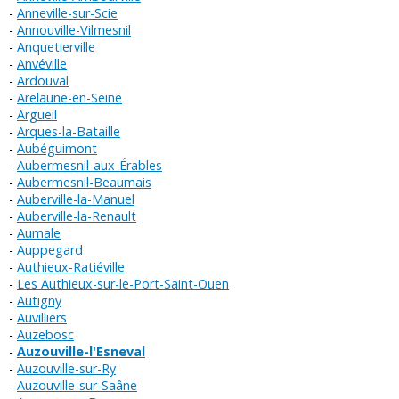
Anneville-sur-Scie
Annouville-Vilmesnil
Anquetierville
Anvéville
Ardouval
Arelaune-en-Seine
Argueil
Arques-la-Bataille
Aubéguimont
Aubermesnil-aux-Érables
Aubermesnil-Beaumais
Auberville-la-Manuel
Auberville-la-Renault
Aumale
Auppegard
Authieux-Ratiéville
Les Authieux-sur-le-Port-Saint-Ouen
Autigny
Auvilliers
Auzebosc
Auzouville-l'Esneval
Auzouville-sur-Ry
Auzouville-sur-Saâne