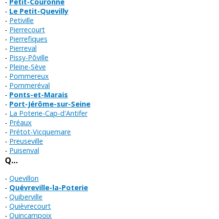
Petit-Couronne
Le Petit-Quevilly
Petiville
Pierrecourt
Pierrefiques
Pierreval
Pissy-Pôville
Pleine-Sève
Pommereux
Pommeréval
Ponts-et-Marais
Port-Jérôme-sur-Seine
La Poterie-Cap-d'Antifer
Préaux
Prétot-Vicquemare
Preuseville
Puisenval
Q…
Quevillon
Quévreville-la-Poterie
Quiberville
Quièvrecourt
Quincampoix