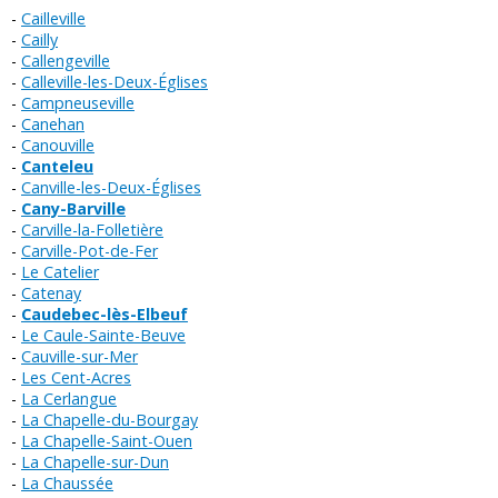
Cailleville
Cailly
Callengeville
Calleville-les-Deux-Églises
Campneuseville
Canehan
Canouville
Canteleu
Canville-les-Deux-Églises
Cany-Barville
Carville-la-Folletière
Carville-Pot-de-Fer
Le Catelier
Catenay
Caudebec-lès-Elbeuf
Le Caule-Sainte-Beuve
Cauville-sur-Mer
Les Cent-Acres
La Cerlangue
La Chapelle-du-Bourgay
La Chapelle-Saint-Ouen
La Chapelle-sur-Dun
La Chaussée