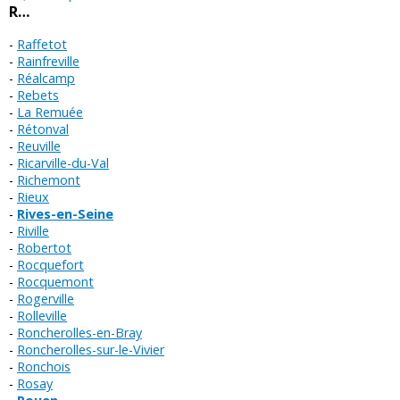
R…
Raffetot
Rainfreville
Réalcamp
Rebets
La Remuée
Rétonval
Reuville
Ricarville-du-Val
Richemont
Rieux
Rives-en-Seine
Riville
Robertot
Rocquefort
Rocquemont
Rogerville
Rolleville
Roncherolles-en-Bray
Roncherolles-sur-le-Vivier
Ronchois
Rosay