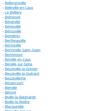
Bellengreville
Belleville-en-Caux
La Bellière
Belmesnil
Bénarville
Bénesville
Bénouville
Bernières
Bertheauville
Bertreville
Bertreville-Saint-Ouen
Bertrimont
Berville-en-Caux
Berville-sur-Seine
Beuzeville-la-Grenier
Beuzeville-la-Guérard
Beuzevillette
Bézancourt
Bierville
Bihorel
Biville-la-Baignarde
Biville-la-Rivière
Blacqueville