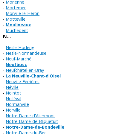
Morienne
Mortemer
Morville-le-Héron
Motteville
Moulineaux
Muchedent
N…
Nesle-Hodeng
Nesle-Normandeuse
Neuf-Marché
Neufbosc
Neufchâtel-en-Bray
La Neuville-Chant-d'Oisel
Neuville-Ferrières
Néville
Nointot
Nolléval
Normanville
Norville
Notre-Dame-d'Aliermont
Notre-Dame-de-Bliquetuit
Notre-Dame-de-Bondeville
Notre-Dame-du-Bec