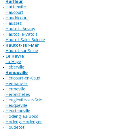
Harfleur
Hattenville
Haucourt
Haudricourt
Haussez
Hautot-l'Auvray
Hautot-le-Vatois
Hautot-Saint-Sulpice
Hautot-sur-Mer
Hautot-sur-Seine
Le Havre
La Haye
Héberville
Hénouville
Héricourt-en-Caux
Hermanville
Hermeville
Héronchelles
Heugleville-sur-Scie
Heuqueville
Heurteauville
Hodeng-au-Bosc
Hodeng-Hodenger
Houdetot