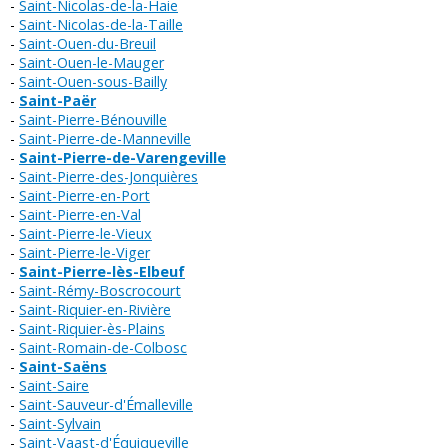
Saint-Nicolas-de-la-Haie
Saint-Nicolas-de-la-Taille
Saint-Ouen-du-Breuil
Saint-Ouen-le-Mauger
Saint-Ouen-sous-Bailly
Saint-Paër
Saint-Pierre-Bénouville
Saint-Pierre-de-Manneville
Saint-Pierre-de-Varengeville
Saint-Pierre-des-Jonquières
Saint-Pierre-en-Port
Saint-Pierre-en-Val
Saint-Pierre-le-Vieux
Saint-Pierre-le-Viger
Saint-Pierre-lès-Elbeuf
Saint-Rémy-Boscrocourt
Saint-Riquier-en-Rivière
Saint-Riquier-ès-Plains
Saint-Romain-de-Colbosc
Saint-Saëns
Saint-Saire
Saint-Sauveur-d'Émalleville
Saint-Sylvain
Saint-Vaast-d'Équiqueville