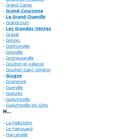
Grand-Camp
Grand-Couronne
Le Grand-Quevilly
Grandcourt
Les Grandes-Ventes
Graval
Grèges
Grémonville
Greuville
Grigneuseville
Gruchet-le-Valasse
Gruchet-Saint-Siméon
Grugny
Grumesnil
Guerville
Gueures
Gueutteville
Gueutteville-les-Grès
H…
La Hallotière
Le Hanouard
Harcanville