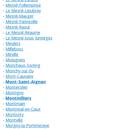
Mesnil-Follemprise
Le Mesnil-Lieubray
Mesnil-Mauger
Mesnil-Panneville
Mesnil-Raoul
Le Mesnil-Réaume
Le Mesnil-sous-Jumièges
Meulers
Millebosc
Mirville
Molagnies
Monchaux-Soreng
Monchy-sur-Eu
Mont-Cauvaire
Mont-Saint-Aignan
Montérolier
Montigny
Montivilliers
Montmain
Montreuil-en-Caux
Montroty
Montville
Morgny-la-Pommeraye