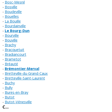
Bosc-Mesnil
Bosville
Boudeville
Bouelles
La Bouille
Bourdainville
Le Bourg-Dun
Bourville
Bouville
Brachy
Bracquetuit
Bradiancourt
Brametot
Bréauté
Brémontier-Merval
Bretteville-du-Grand-Caux
Bretteville-Saint-Laurent
Buchy
Bully
Bures-en-Bray
Butot
Butot-Vénesville
C…