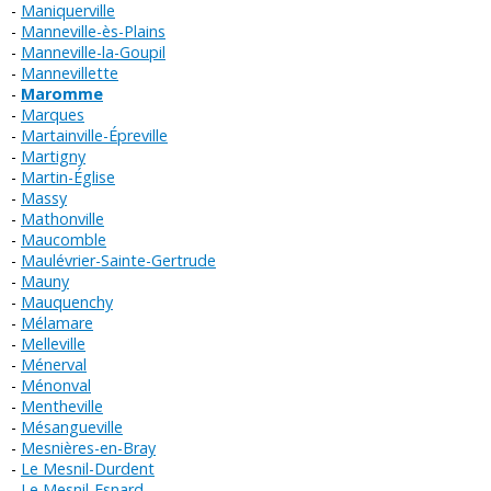
Maniquerville
Manneville-ès-Plains
Manneville-la-Goupil
Mannevillette
Maromme
Marques
Martainville-Épreville
Martigny
Martin-Église
Massy
Mathonville
Maucomble
Maulévrier-Sainte-Gertrude
Mauny
Mauquenchy
Mélamare
Melleville
Ménerval
Ménonval
Mentheville
Mésangueville
Mesnières-en-Bray
Le Mesnil-Durdent
Le Mesnil-Esnard