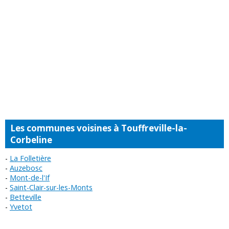
Les communes voisines à Touffreville-la-
Corbeline
La Folletière
Auzebosc
Mont-de-l'If
Saint-Clair-sur-les-Monts
Betteville
Yvetot