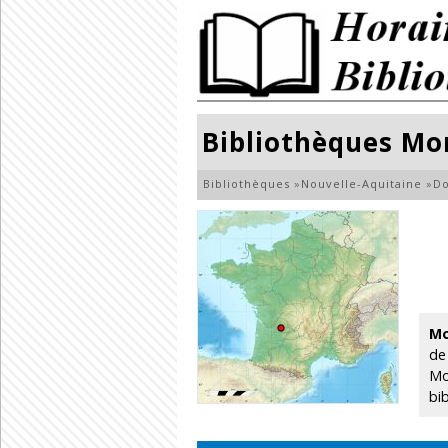
Bibliothèques M
Bibliothèques
»
Nouvelle-Aquitaine
»
D
M
de
Mo
bi