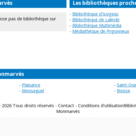
arvès
Les bibliothèques proc
Bibliothèque d'Issigeac
se pas de bibliothèque sur
Bibliothèque de Lalinde
Bibliothèque Multimédia
Médiathèque de Prigonrieux
Monmarvès
Plaisance
Saint-Qu
Monsaguel
Boisse
 2026 Tous droits réservés -
Contact
-
Conditions d'utilisation
Bibli
Monmarvès