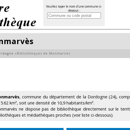
Veuillez taper le nom d'une commune ci-
dessous :
onmarvès
ordogne
»
Bibliothèques de Monmarvès
onmarvès
, commune du département de la Dordogne (24), compta
 5.62 km², soit une densité de 10,9 habitants/km².
nmarvès ne dispose pas de bibliothèque directement sur le terri
bliothèques et médiathèques proches (voir liste ci-dessous).