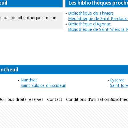
uil
Les bibliothèques proch
Bibliothèque de Thiviers
 pas de bibliothèque sur son
Médiathèque de Saint Pardoux l
Bibliothèque d'Agonac
Bibliothèque de Saint-Yrieix-la-
ntheuil
Nanthiat
Eyzerac
Saint-Sulpice-d'Excideuil
Saint-Jor
6 Tous droits réservés -
Contact
-
Conditions d'utilisation
Bibliothè