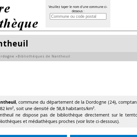
Veuillez taper le nom d'une commune ci-
dessous :
ntheuil
ordogne
»
Bibliothèques de Nantheuil
ntheuil
, commune du département de la Dordogne (24), comptant 
.82 km², soit une densité de 58,8 habitants/km².
ntheuil ne dispose pas de bibliothèque directement sur le terri
bliothèques et médiathèques proches (voir liste ci-dessous).