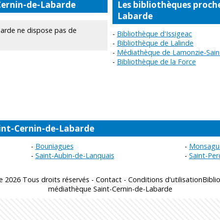
-Cernin-de-Labarde
Les bibliothèques proch
Labarde
arde ne dispose pas de
Bibliothèque d'Issigeac
Bibliothèque de Lalinde
Médiathèque de Lamonzie-Sain
Bibliothèque de la Force
int-Cernin-de-Labarde
Bouniagues
Monsagu
Saint-Aubin-de-Lanquais
Saint-Pe
e 2026 Tous droits réservés -
Contact
-
Conditions d'utilisation
Bibli
médiathèque Saint-Cernin-de-Labarde