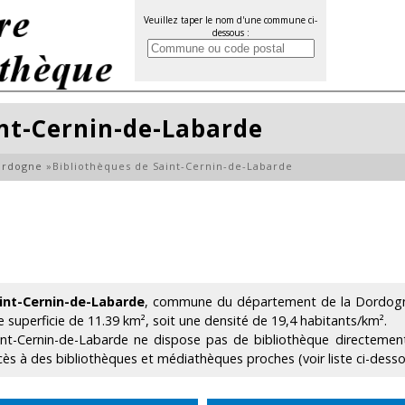
Veuillez taper le nom d'une commune ci-
dessous :
int-Cernin-de-Labarde
ordogne
»
Bibliothèques de Saint-Cernin-de-Labarde
int-Cernin-de-Labarde
, commune du département de la Dordogne
e superficie de 11.39 km², soit une densité de 19,4 habitants/km².
int-Cernin-de-Labarde ne dispose pas de bibliothèque directement
cès à des bibliothèques et médiathèques proches (voir liste ci-desso